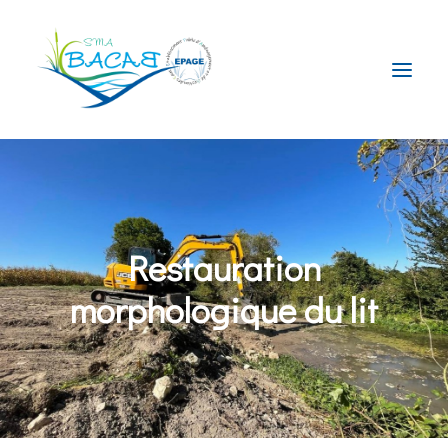
Le Syndicat
La compétence GEMAPI
Restauration
Le Territoire
Nos Actions
morphologique du lit
Actualités
Contact