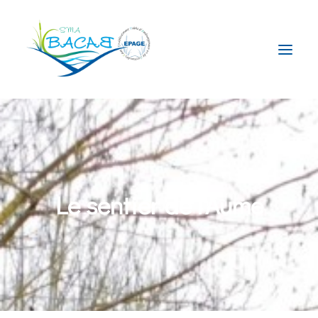
Le Syndicat
La compétence GEMAPI
Le Territoire
Le sentier de l'Aume
Nos Actions
Actualités
Contact