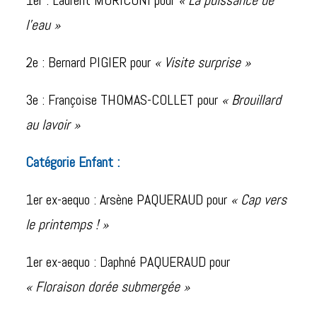
1er : Laurent MORICONI pour
« La puissance de
l’eau »
2e : Bernard PIGIER pour
« Visite surprise »
3e : Françoise THOMAS-COLLET pour
« Brouillard
au lavoir »
Catégorie Enfant :
1er ex-aequo : Arsène PAQUERAUD pour
« Cap vers
le printemps ! »
1er ex-aequo : Daphné PAQUERAUD pour
« Floraison dorée submergée »