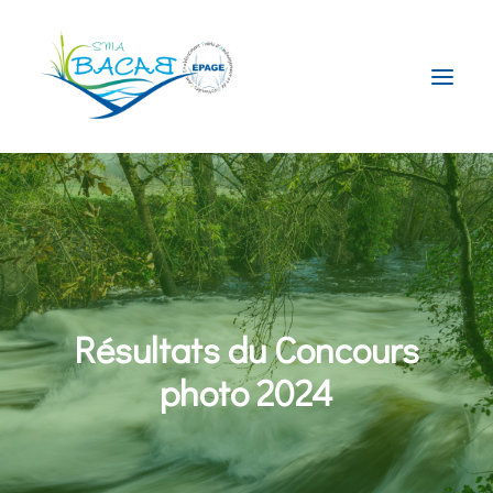
Le Syndicat
La compétence GEMAPI
Le Territoire
Nos Actions
Résultats du Concours
Actualités
photo 2024
Contact