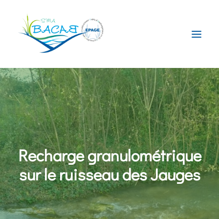
Le Syndicat
La compétence GEMAPI
Le Territoire
Nos Actions
Recharge granulométrique
Actualités
sur le ruisseau des Jauges
Contact