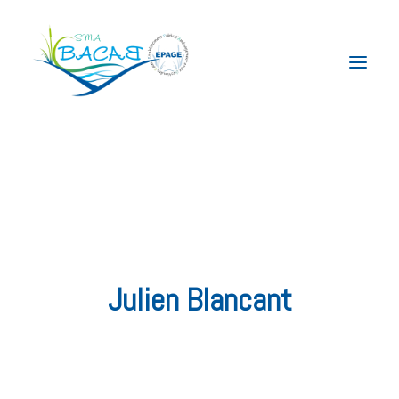
Le Syndicat
La compétence GEMAPI
Le Territoire
Nos Actions
Julien Blancant
Actualités
Contact